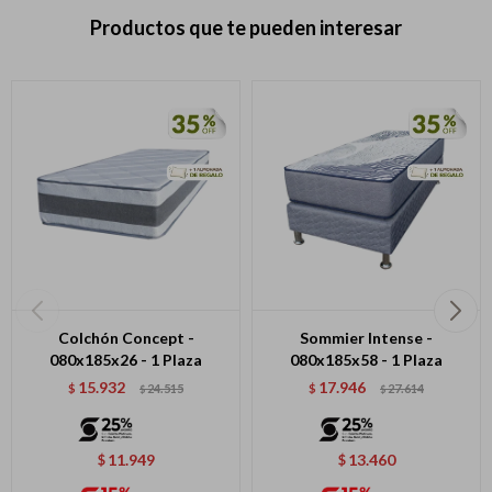
Productos que te pueden interesar
Colchón Concept -
Sommier Intense -
080x185x26 - 1 Plaza
080x185x58 - 1 Plaza
15.932
17.946
$
24.515
$
27.614
$
$
11.949
13.460
$
$