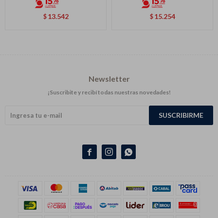
13.542
15.254
$
$
Newsletter
¡Suscribite y recibí todas nuestras novedades!
SUSCRIBIRME


