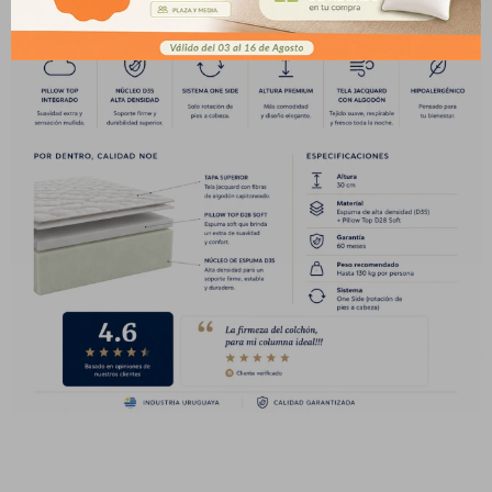
Fecha de nacimiento
Elegís Pago Después como metodo de
pago
* sujeto a aprobación crediticia. El monto disponible
Día
Mes
Año
puede variar por comercio
Continuar