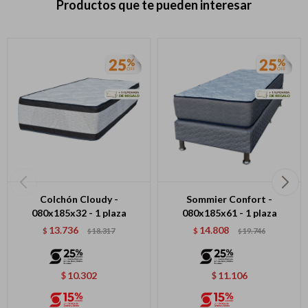
Productos que te pueden interesar
Colchón Cloudy -
Sommier Confort -
080x185x32 - 1 plaza
080x185x61 - 1 plaza
13.736
14.808
$
18.317
$
19.746
$
$
10.302
11.106
$
$