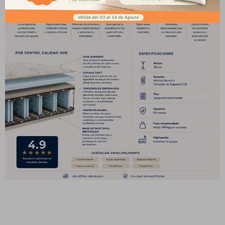
pago
* sujeto a aprobación crediticia. El monto disponible
Día
Mes
Año
puede variar por comercio
Continuar