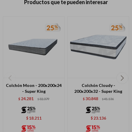
Productos que te pueden interesar
Colchón Moon - 200x200x24
Colchón Cloudy -
- Super King
200x200x32 - Super King
24.281
30.848
$
32.379
$
41.136
$
$
18.211
23.136
$
$