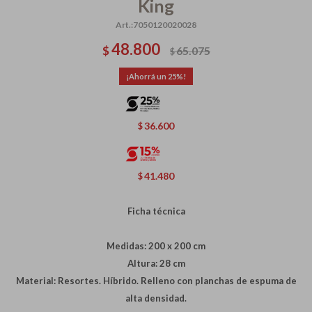
King
7050120020028
48.800
$
65.075
$
25
36.600
$
41.480
$
Ficha técnica
Medidas: 200 x 200 cm
Altura: 28 cm
Material: Resortes. Híbrido. Relleno con planchas de espuma de
alta densidad.