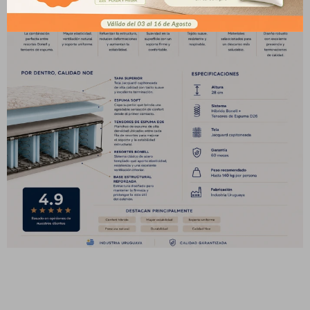
pago
* sujeto a aprobación crediticia. El monto disponible
Día
Mes
Año
puede variar por comercio
Continuar