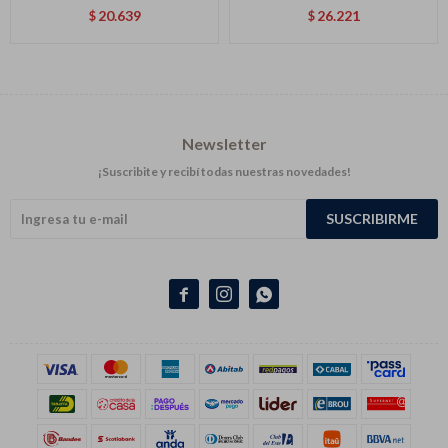
20.639
26.221
$
$
Newsletter
¡Suscribite y recibí todas nuestras novedades!
SUSCRIBIRME


