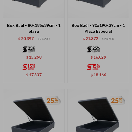
Box Baúl - 80x185x39cm - 1
Box Baúl - 90x190x39cm - 1
plaza
Plaza Especial
20.397
21.372
$
27.200
$
28.500
$
$
15.298
16.029
$
$
17.337
18.166
$
$