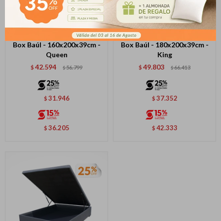
contactanos en
Elegí tus productos preferidos
preguntas@pagodespues.com.uy
Fecha de nacimiento
Elegís Pago Después como metodo de
pago
* sujeto a aprobación crediticia. El monto disponible
Día
Mes
Año
puede variar por comercio
Box Baúl - 160x200x39cm -
Box Baúl - 180x200x39cm -
Queen
King
Continuar
42.594
49.803
$
56.799
$
66.413
$
$
31.946
37.352
$
$
36.205
42.333
$
$