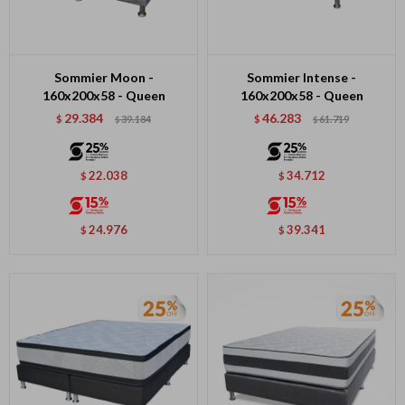
Sommier Moon -
Sommier Intense -
160x200x58 - Queen
160x200x58 - Queen
29.384
46.283
$
39.184
$
61.719
$
$
22.038
34.712
$
$
24.976
39.341
$
$