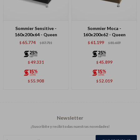
Sommier Sensitive -
Sommier Moca -
160x200x64 - Queen
160x200x62 - Queen
65.774
61.199
$
87.711
$
81.609
$
$
49.331
45.899
$
$
55.908
52.019
$
$
Newsletter
¡Suscribite y recibí todas nuestras novedades!