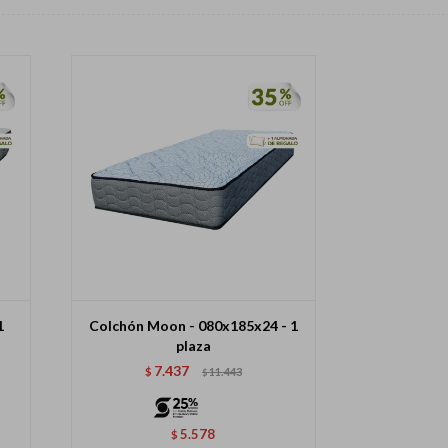
1
Colchón Moon - 080x185x24 - 1
plaza
7.437
$
11.443
$
5.578
$