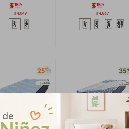
4.049
4.867
$
$
¡Sumate a la forma más ágil de comprar!
Comprá en 3 cuotas sin recargo o hasta en 12
cuotas * ¡Solo con tu cédula!