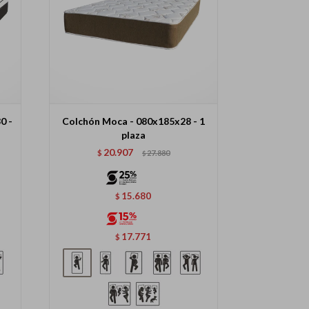
0 -
Colchón Moca - 080x185x28 - 1
plaza
20.907
$
27.880
$
15.680
$
17.771
$