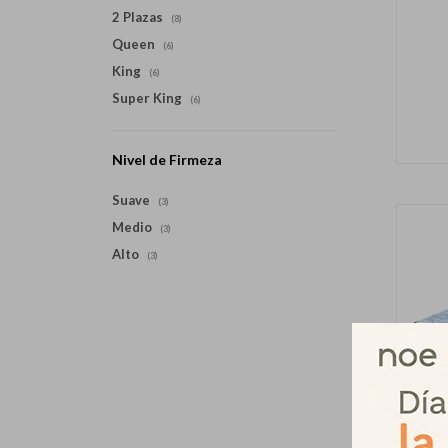
2 Plazas
(8)
Queen
(6)
King
(6)
Super King
(6)
Nivel de Firmeza
Suave
(3)
Medio
(3)
Alto
(3)