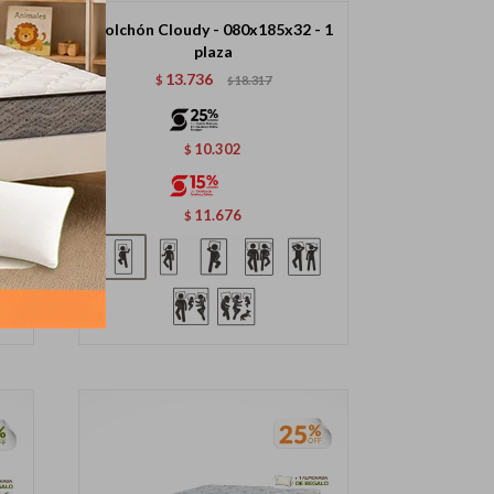
- 1
Colchón Cloudy - 080x185x32 - 1
plaza
13.736
$
18.317
$
10.302
$
11.676
$