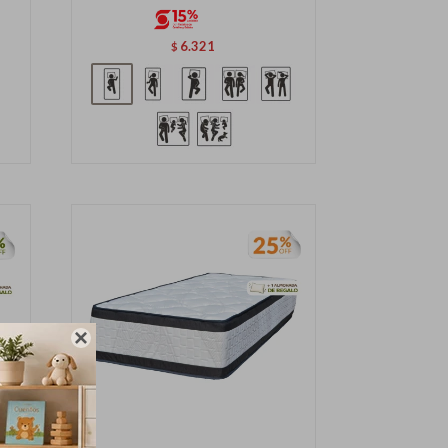
6.321
$
