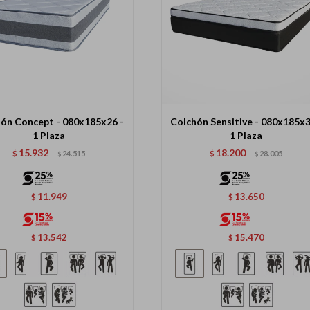
ón Concept - 080x185x26 -
Colchón Sensitive - 080x185x3
1 Plaza
1 Plaza
15.932
18.200
$
24.515
$
28.005
$
$
11.949
13.650
$
$
13.542
15.470
$
$