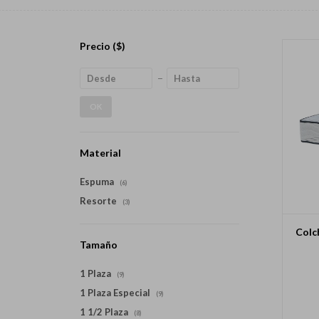
Precio
($)
OK
Material
Espuma
(6)
Resorte
(3)
Colc
Tamaño
1 Plaza
(9)
1 Plaza Especial
(9)
1 1/2 Plaza
(8)