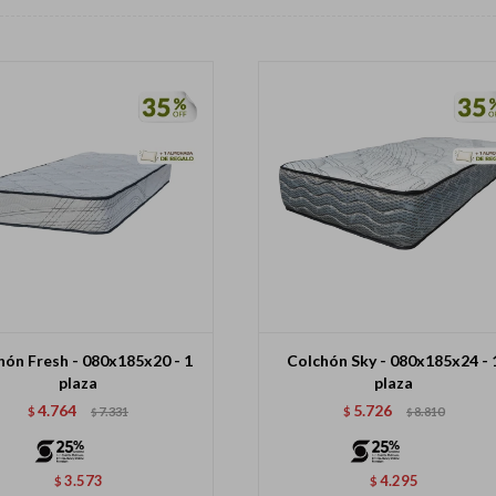
hón Fresh - 080x185x20 - 1
Colchón Sky - 080x185x24 - 
plaza
plaza
4.764
5.726
$
7.331
$
8.810
$
$
3.573
4.295
$
$