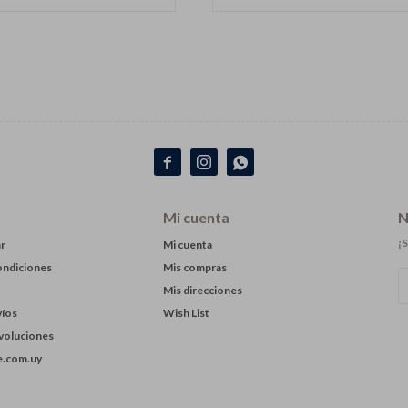



Mi cuenta
N
¡S
r
Mi cuenta
ondiciones
Mis compras
Mis direcciones
víos
Wish List
evoluciones
.com.uy