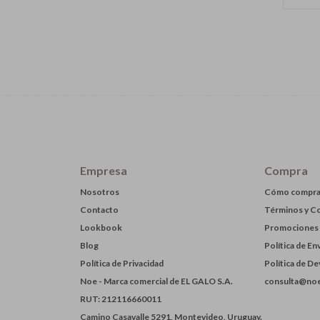
Empresa
Compra
Nosotros
Cómo compra
Contacto
Términos y C
Lookbook
Promociones
Blog
Política de En
Política de Privacidad
Política de D
Noe - Marca comercial de EL GALO S.A.
consulta@noe
RUT: 212116660011
Camino Casavalle 5291, Montevideo, Uruguay.