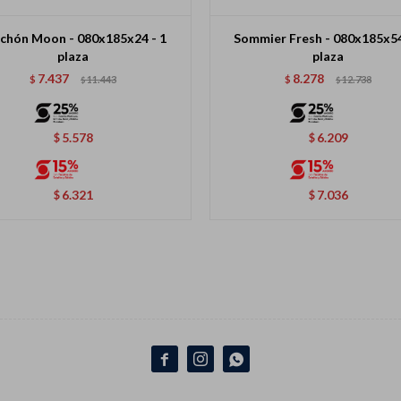
chón Moon - 080x185x24 - 1
Sommier Fresh - 080x185x54
plaza
plaza
7.437
8.278
$
11.443
$
12.738
$
$
5.578
6.209
$
$
6.321
7.036
$
$


