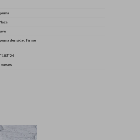
spuma
Plaza
ave
puma densidad Firme
*185*24
 meses