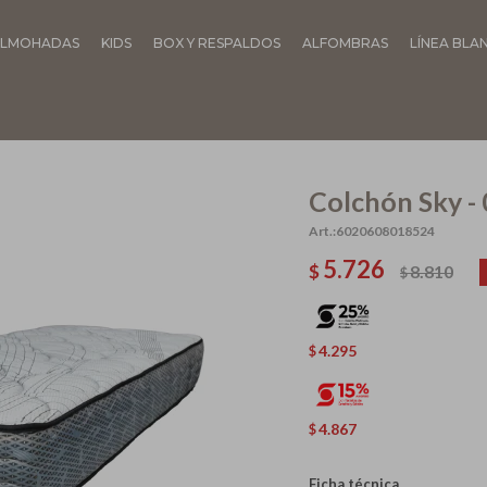
LMOHADAS
KIDS
BOX Y RESPALDOS
ALFOMBRAS
LÍNEA BLA
Colchón Sky -
6020608018524
5.726
$
8.810
$
4.295
$
4.867
$
Ficha técnica