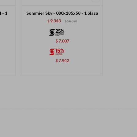
 - 1
Sommier Sky - 080x185x58 - 1 plaza
Colchón Co
9.343
$
14.376
$
$
7.007
$
7.942
$