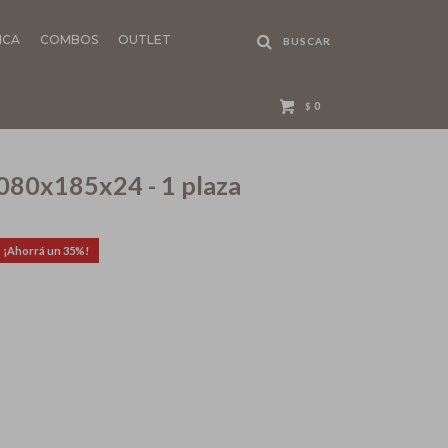
NCA
COMBOS
OUTLET
0
$
 080x185x24 - 1 plaza
35