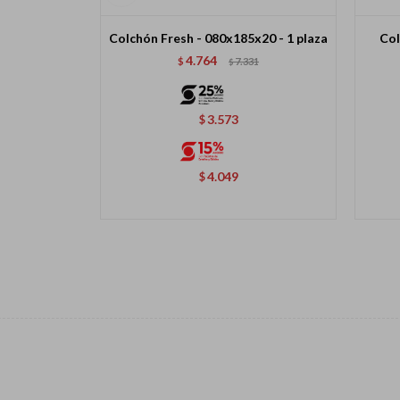
Colchón Fresh - 080x185x20 - 1 plaza
Col
4.764
$
7.331
$
3.573
$
4.049
$