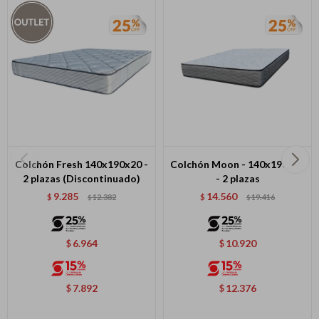
Colchón Fresh 140x190x20 -
Colchón Moon - 140x190x24
2 plazas (Discontinuado)
- 2 plazas
9.285
14.560
$
12.382
$
19.416
$
$
6.964
10.920
$
$
7.892
12.376
$
$