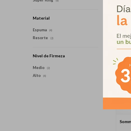
Super King
(6)
Material
Espuma
(4)
Resorte
(2)
Nivel de Firmeza
Medio
(2)
Alto
(4)
Sommi