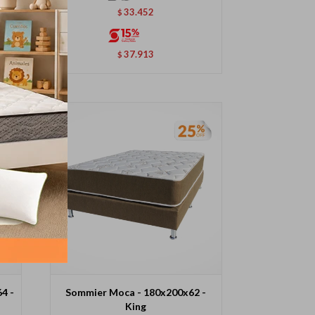
33.452
$
37.913
$
4 -
Sommier Moca - 180x200x62 -
King