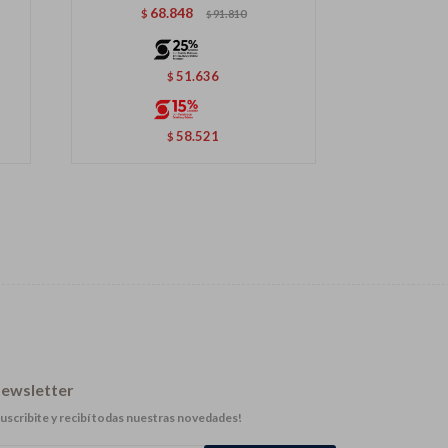
68.848
$
91.810
$
51.636
$
58.521
$
ewsletter
uscribite y recibí todas nuestras novedades!