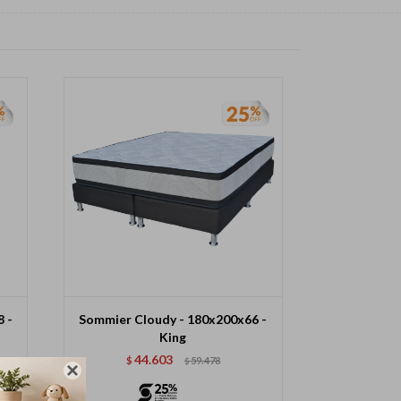
8 -
Sommier Cloudy - 180x200x66 -
King
44.603
$
59.478
$
