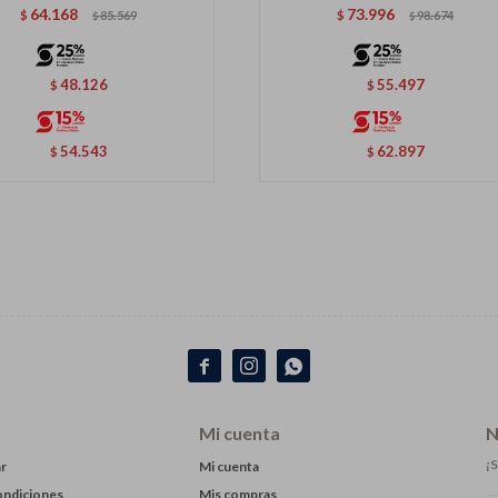
64.168
73.996
$
85.569
$
98.674
$
$
48.126
55.497
$
$
54.543
62.897
$
$



Mi cuenta
N
¡S
r
Mi cuenta
ondiciones
Mis compras