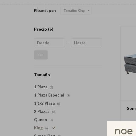
Filtrando por:
Tamaño:
King
Precio
($)
OK
Tamaño
1 Plaza
(9)
1 Plaza Especial
(9)
1 1/2 Plaza
(8)
Somm
2 Plazas
(8)
Queen
(6)
King
(6)