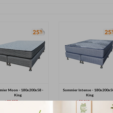
ier Moon - 180x200x58 -
Sommier Intense - 180x200x5
King
King
33.057
52.069
$
44.082
$
69.434
$
$