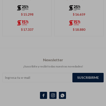
15.298
16.659
$
$
17.337
18.880
$
$
Newsletter
¡Suscribite y recibí todas nuestras novedades!
SUSCRIBIRME


