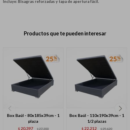
Incluye: Bisagras reforzadas y tapa de apertura fácil.
Productos que te pueden interesar
Box Baúl - 80x185x39cm - 1
Box Baúl - 110x190x39cm - 1
plaza
1/2 plazas
20.397
22.212
$
27.200
$
29.620
$
$