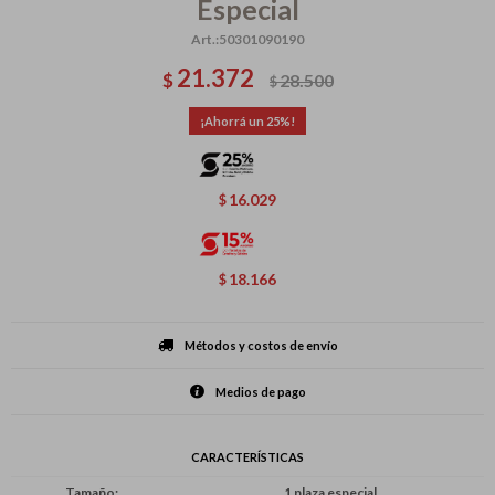
Especial
50301090190
21.372
$
28.500
$
25
16.029
$
18.166
$
Métodos y costos de envío
Medios de pago
CARACTERÍSTICAS
Tamaño
1 plaza especial