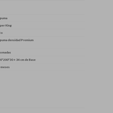
spuma
per King
to
puma densidad Premium
romadas
0*200*30 + 34 cm de Base
 meses