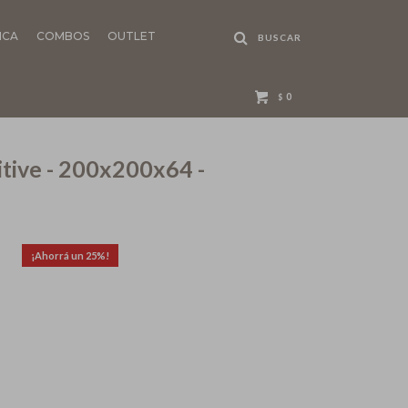
NCA
COMBOS
OUTLET
0
$
tive - 200x200x64 -
25