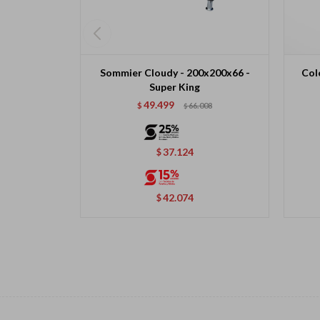
Sommier Cloudy - 200x200x66 -
Col
Super King
49.499
$
66.008
$
37.124
$
42.074
$