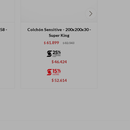
58 -
Colchón Sensitive - 200x200x30 -
Sommier C
Super King
61.899
$
82.543
$
$
46.424
$
52.614
$