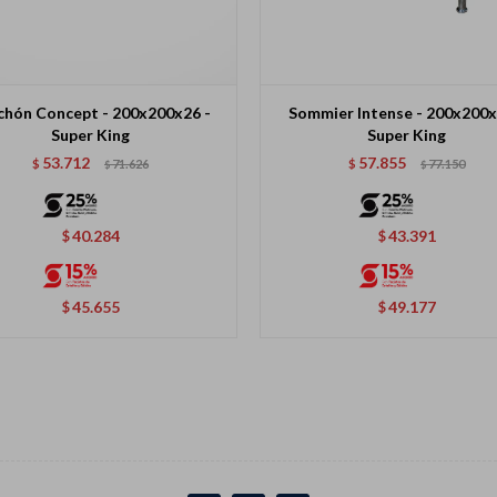
chón Concept - 200x200x26 -
Sommier Intense - 200x200x
Super King
Super King
53.712
57.855
$
71.626
$
77.150
$
$
40.284
43.391
$
$
45.655
49.177
$
$