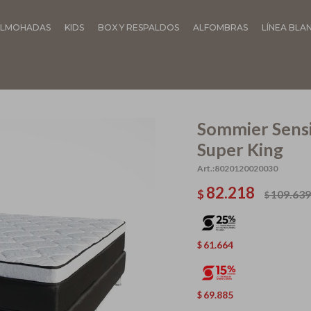
LMOHADAS
KIDS
BOX Y RESPALDOS
ALFOMBRAS
LÍNEA BLA
Sommier Sensi
Super King
8020120020030
82.218
$
109.639
$
61.664
$
69.885
$