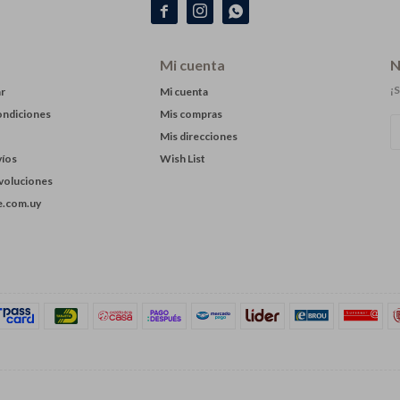



Mi cuenta
N
¡S
r
Mi cuenta
ondiciones
Mis compras
Mis direcciones
víos
Wish List
evoluciones
.com.uy