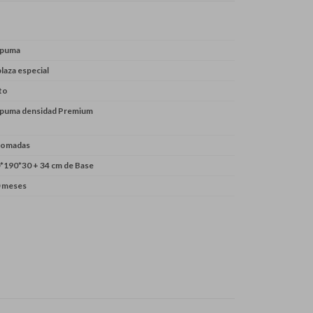
spuma
plaza especial
to
puma densidad Premium
romadas
*190*30 + 34 cm de Base
 meses