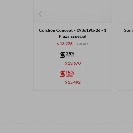
Colchón Concept - 090x190x26 - 1
Somm
Plaza Especial
18.226
$
28.045
$
13.670
$
15.492
$