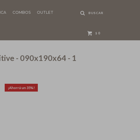
NCA
COMBOS
OUTLET
0
$
tive - 090x190x64 - 1
35