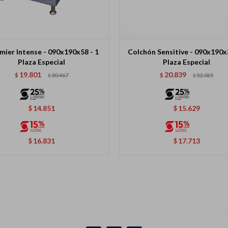
ier Intense - 090x190x58 - 1
Colchón Sensitive - 090x190x
Plaza Especial
Plaza Especial
19.801
20.839
$
30.467
$
32.065
$
$
14.851
15.629
$
$
16.831
17.713
$
$