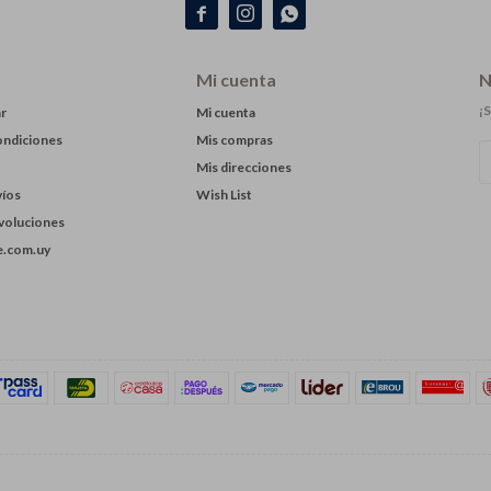



Mi cuenta
N
¡S
r
Mi cuenta
ondiciones
Mis compras
Mis direcciones
víos
Wish List
evoluciones
.com.uy