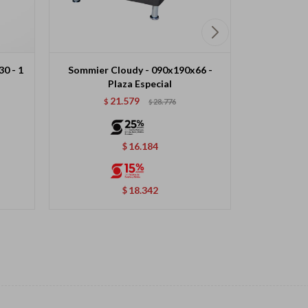
30 - 1
Sommier Cloudy - 090x190x66 -
Colchón Mo
Plaza Especial
21.579
$
28.776
$
$
16.184
$
18.342
$