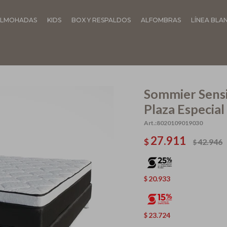
LMOHADAS
KIDS
BOX Y RESPALDOS
ALFOMBRAS
LÍNEA BLA
Sommier Sensi
Plaza Especial
8020109019030
27.911
$
42.946
$
20.933
$
23.724
$