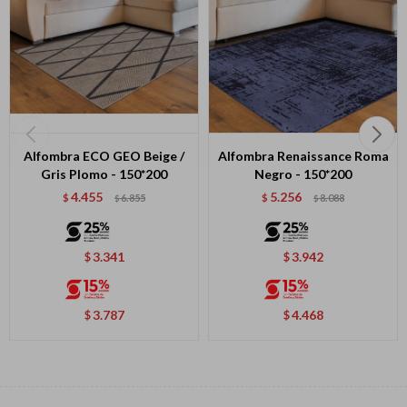
Continuar
Alfombra ECO GEO Beige /
Alfombra Renaissance Roma
Gris Plomo - 150*200
Negro - 150*200
4.455
5.256
$
6.855
$
8.088
$
$
3.341
3.942
$
$
3.787
4.468
$
$