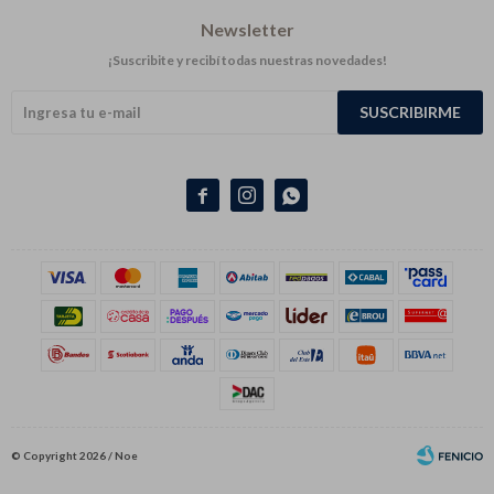
Newsletter
¡Suscribite y recibí todas nuestras novedades!
SUSCRIBIRME



© Copyright 2026 / Noe