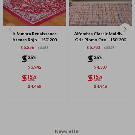
Continuar
Alfombra Renaissance
Alfombra Classic Maldivas
Atenas Rojo - 150*200
Gris Plomo Oro - 150*200
5.256
5.783
$
8.088
$
8.898
$
$
3.942
4.337
$
$
4.468
4.916
$
$
Newsletter