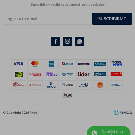
¡Suscribite y recibí todas nuestras novedades!
SUSCRIBIRME



© Copyright 2026 / Noe
¡Contáctanos