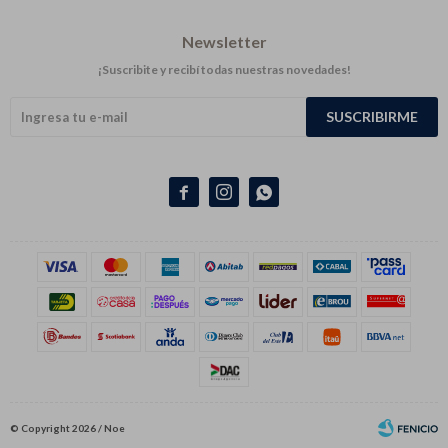
Newsletter
¡Suscribite y recibí todas nuestras novedades!
SUSCRIBIRME



© Copyright 2026 / Noe