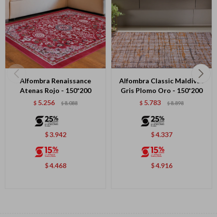
Continuar
Alfombra Renaissance
Alfombra Classic Maldivas
Atenas Rojo - 150*200
Gris Plomo Oro - 150*200
5.256
5.783
$
8.088
$
8.898
$
$
3.942
4.337
$
$
4.468
4.916
$
$