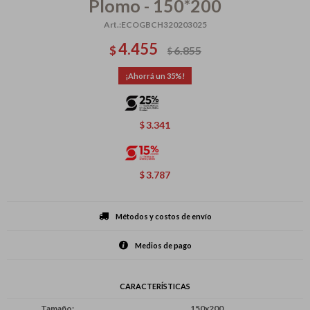
Plomo - 150*200
ECOGBCH320203025
4.455
$
6.855
$
35
3.341
$
3.787
$
Métodos y costos de envío
Medios de pago
CARACTERÍSTICAS
Tamaño
150x200