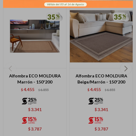
* sujeto a aprobación crediticia. El monto disponible
Día
Mes
Año
puede variar por comercio
Continuar
Alfombra ECO MOLDURA
Alfombra ECO MOLDURA
Marrón - 150*200
Beige/Marrón - 150*200
4.455
4.455
$
6.855
$
6.855
$
$
3.341
3.341
$
$
3.787
3.787
$
$