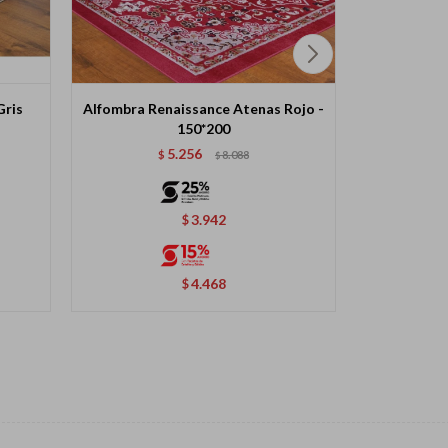
Gris
Alfombra Renaissance Atenas Rojo -
Alfombra R
150*200
5.256
$
8.088
$
3.942
$
4.468
$