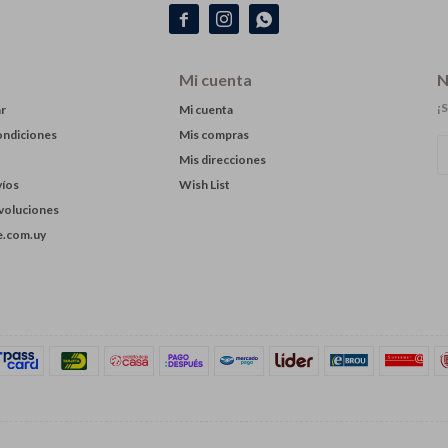



Mi cuenta
N
¡S
r
Mi cuenta
ondiciones
Mis compras
Mis direcciones
víos
Wish List
evoluciones
.com.uy