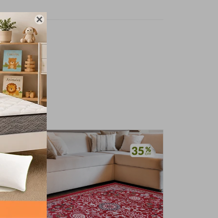

stilo rústico