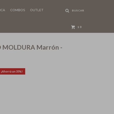
NCA
COMBOS
OUTLET
0
$
O MOLDURA Marrón -
35