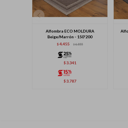
Alfombra ECO MOLDURA
Alf
Beige/Marrón - 150*200
4.455
$
6.855
$
3.341
$
3.787
$