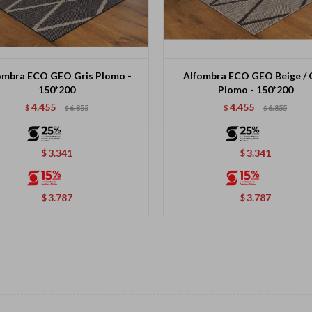
ombra ECO GEO Gris Plomo -
Alfombra ECO GEO Beige / 
150*200
Plomo - 150*200
4.455
4.455
$
6.855
$
6.855
$
$
3.341
3.341
$
$
3.787
3.787
$
$