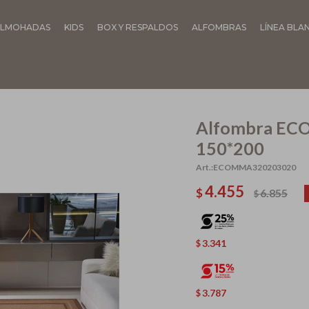
LMOHADAS
KIDS
BOX Y RESPALDOS
ALFOMBRAS
LÍNEA BLA
Alfombra EC
150*200
ECOMMA320203020
4.455
$
6.855
$
3.341
$
3.787
$