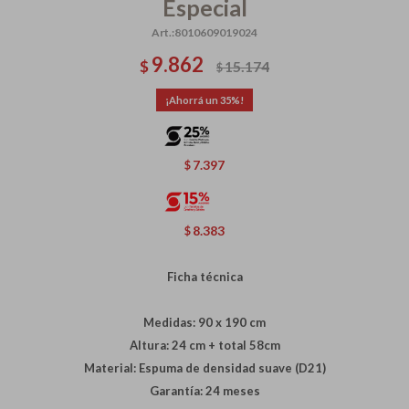
Especial
8010609019024
9.862
$
15.174
$
35
7.397
$
8.383
$
Ficha técnica
Medidas: 90 x 190 cm
Altura: 24 cm + total 58cm
Material: Espuma de densidad suave (D21)
Garantía: 24 meses