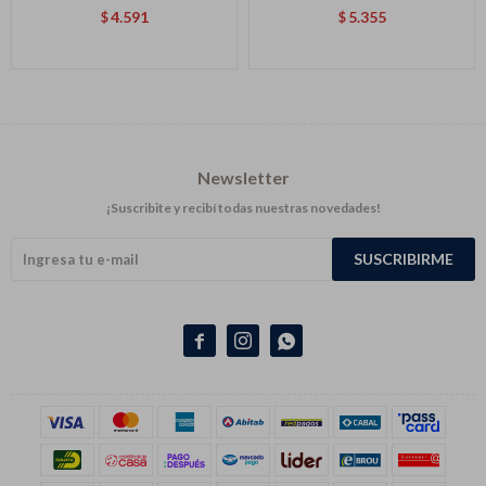
4.591
5.355
$
$
Newsletter
¡Suscribite y recibí todas nuestras novedades!
SUSCRIBIRME


