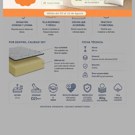
Fecha de nacimiento
Elegís Pago Después como metodo de
pago
* sujeto a aprobación crediticia. El monto disponible
Día
Mes
Año
puede variar por comercio
Continuar