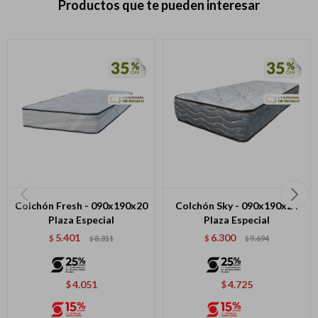
Productos que te pueden interesar
Colchón Fresh - 090x190x20
Colchón Sky - 090x190x24
Plaza Especial
Plaza Especial
5.401
6.300
$
8.311
$
9.694
$
$
4.051
4.725
$
$