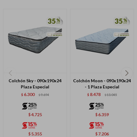
Colchón Sky - 090x190x24
Colchón Moon - 090x190x24
Plaza Especial
- 1 Plaza Especial
6.300
8.478
$
9.694
$
13.045
$
$
4.725
6.359
$
$
5.355
7.206
$
$