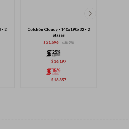
 - 2
Colchón Cloudy - 140x190x32 - 2
Sommier Co
plazas
21.596
$
28.798
$
$
16.197
$
18.357
$