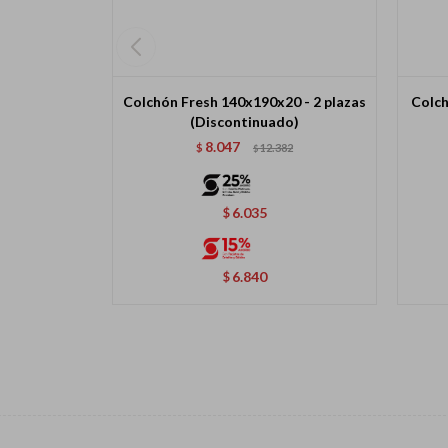
Colchón Fresh 140x190x20 - 2 plazas
Colch
(Discontinuado)
8.047
$
12.382
$
6.035
$
6.840
$