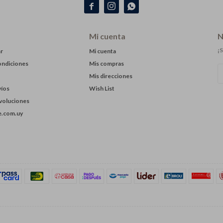



Mi cuenta
N
¡S
r
Mi cuenta
ondiciones
Mis compras
Mis direcciones
víos
Wish List
evoluciones
.com.uy