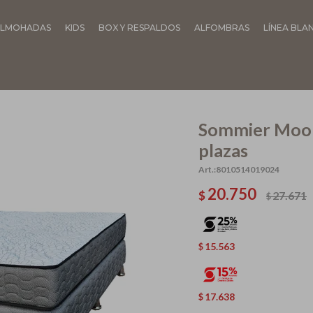
LMOHADAS
KIDS
BOX Y RESPALDOS
ALFOMBRAS
LÍNEA BLA
Sommier Moon
plazas
8010514019024
20.750
$
27.671
$
15.563
$
17.638
$