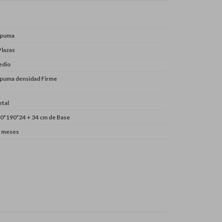
spuma
Plazas
edio
puma densidad Firme
tal
0*190*24 + 34 cm de Base
 meses