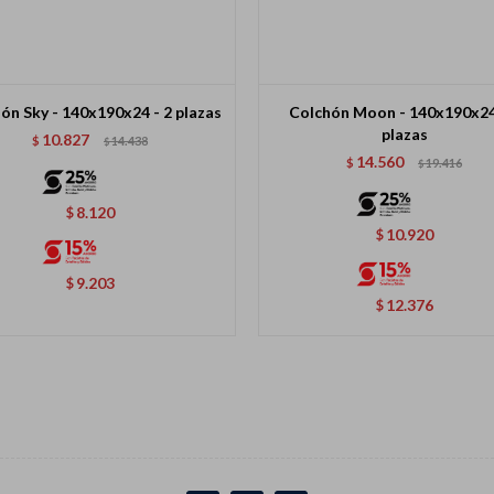
ón Sky - 140x190x24 - 2 plazas
Colchón Moon - 140x190x24
plazas
10.827
$
14.438
$
14.560
$
19.416
$
8.120
$
10.920
$
9.203
$
12.376
$