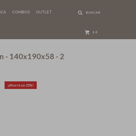
NCA
COMBOS
OUTLET
0
$
 - 140x190x58 - 2
25