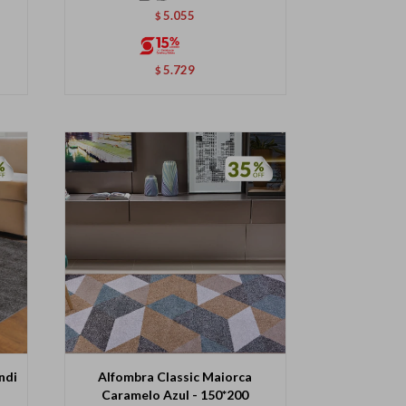
5.055
$
5.729
$
ndi
Alfombra Classic Maiorca
Caramelo Azul - 150*200