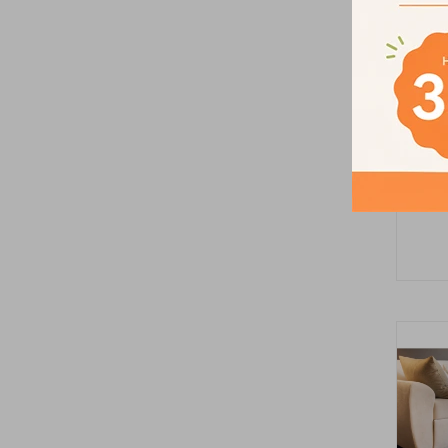
Alfom
P