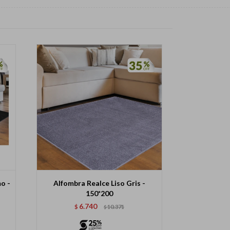
o -
Alfombra Realce Liso Gris -
150*200
6.740
$
10.371
$