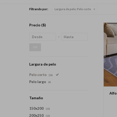
Filtrando por:
Largura de pelo:
Pelo corto
Precio
($)
OK
Largura de pelo
Pelo corto
(26)
Pelo largo
(4)
Alfo
Tamaño
150x200
(13)
200x250
(13)