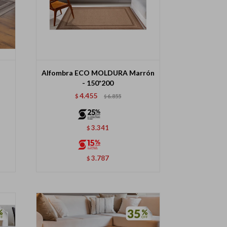
Alfombra ECO MOLDURA Marrón
- 150*200
4.455
$
6.855
$
3.341
$
3.787
$