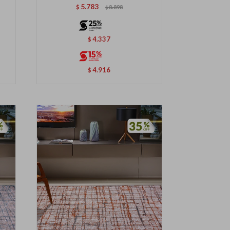
5.783
$
8.898
$
4.337
$
4.916
$