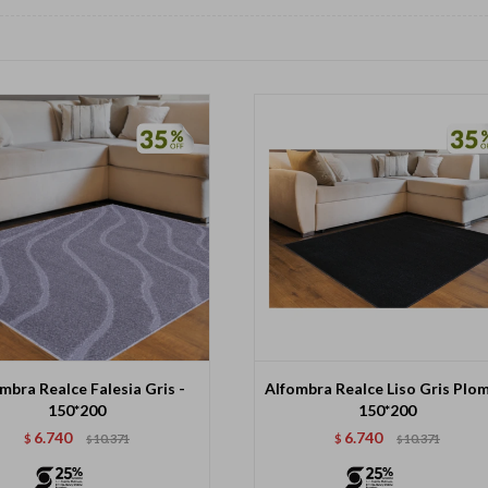
mbra Realce Falesia Gris -
Alfombra Realce Liso Gris Plom
150*200
150*200
6.740
6.740
$
10.371
$
10.371
$
$