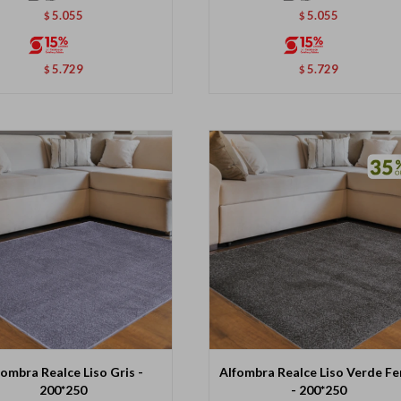
5.055
5.055
$
$
5.729
5.729
$
$
fombra Realce Liso Gris -
Alfombra Realce Liso Verde Fe
200*250
- 200*250