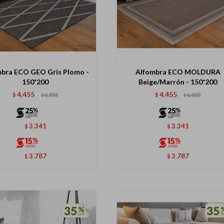
mbra ECO GEO Gris Plomo -
Alfombra ECO MOLDURA
150*200
Beige/Marrón - 150*200
4.455
4.455
$
6.855
$
6.855
$
$
3.341
3.341
$
$
3.787
3.787
$
$