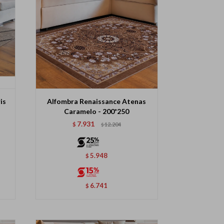
is
Alfombra Renaissance Atenas
Caramelo - 200*250
7.931
$
12.204
$
5.948
$
6.741
$