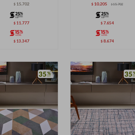
15.702
10.205
$
$
15.702
$
11.777
7.654
$
$
13.347
8.674
$
$