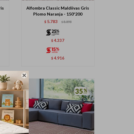
is
Alfombra Classic Maldiivas Gris
Plomo Naranja - 150*200
5.783
$
8.898
$
4.337
$
4.916
$
