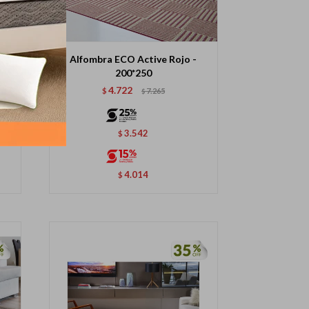
is
Alfombra ECO Active Rojo -
200*250
4.722
$
7.265
$
3.542
$
4.014
$