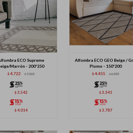
Alfombra ECO Supreme
Alfombra ECO GEO Beige / Gr
eige/Marrón - 200*250
Plomo - 150*200
4.722
4.455
$
7.265
$
6.855
$
$
3.542
3.341
$
$
4.014
3.787
$
$