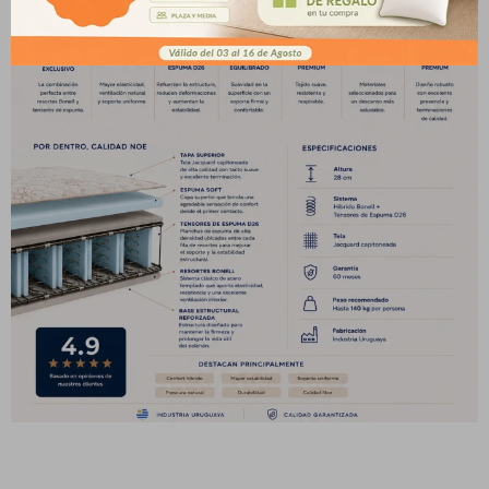
preguntas@pagodespues.com.uy
Fecha de nacimiento
Elegís Pago Después como metodo de
pago
* sujeto a aprobación crediticia. El monto disponible
Día
Mes
Año
puede variar por comercio
Continuar