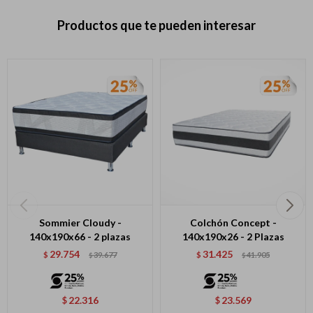
Productos que te pueden interesar
Sommier Cloudy -
Colchón Concept -
140x190x66 - 2 plazas
140x190x26 - 2 Plazas
29.754
31.425
$
39.677
$
41.905
$
$
22.316
23.569
$
$