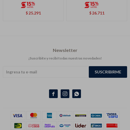
25.291
26.711
$
$
Newsletter
¡Suscribite y recibí todas nuestras novedades!
SUSCRIBIRME


