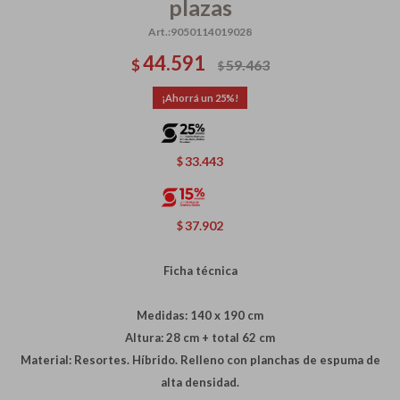
plazas
9050114019028
44.591
$
59.463
$
25
33.443
$
37.902
$
Ficha técnica
Medidas: 140 x 190 cm
Altura: 28 cm + total 62 cm
Material: Resortes. Híbrido. Relleno con planchas de espuma de
alta densidad.