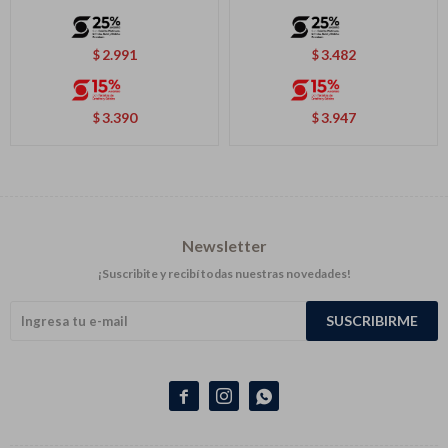
2.991
3.482
$
$
3.390
3.947
$
$
Newsletter
¡Suscribite y recibí todas nuestras novedades!
SUSCRIBIRME


