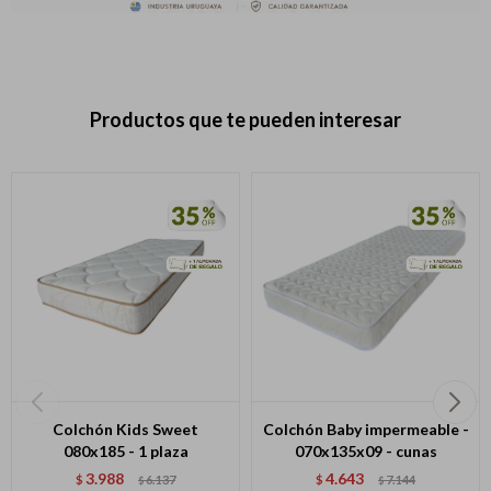
Productos que te pueden interesar
Colchón Kids Sweet
Colchón Baby impermeable -
080x185 - 1 plaza
070x135x09 - cunas
3.988
4.643
$
6.137
$
7.144
$
$