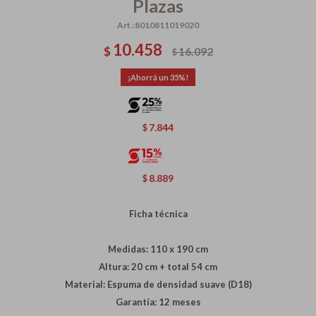
Plazas
8010811019020
10.458
$
16.092
$
35
7.844
$
8.889
$
Ficha técnica
Medidas: 110 x 190 cm
Altura: 20 cm + total 54 cm
Material: Espuma de densidad suave (D18)
Garantía: 12 meses