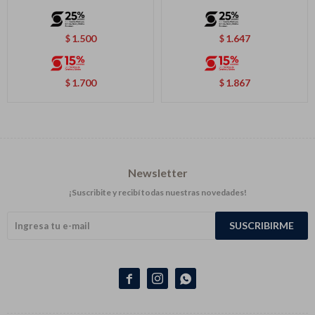
1.500
1.647
$
$
1.700
1.867
$
$
Newsletter
¡Suscribite y recibí todas nuestras novedades!
SUSCRIBIRME


