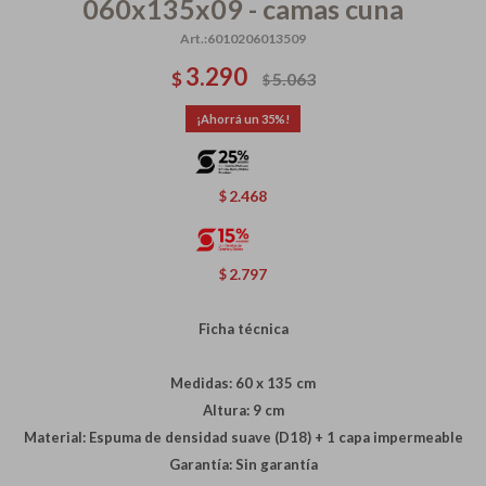
060x135x09 - camas cuna
6010206013509
3.290
$
5.063
$
35
2.468
$
2.797
$
Ficha técnica
Medidas: 60 x 135 cm
Altura: 9 cm
Material: Espuma de densidad suave (D18) + 1 capa impermeable
Garantía: Sin garantía