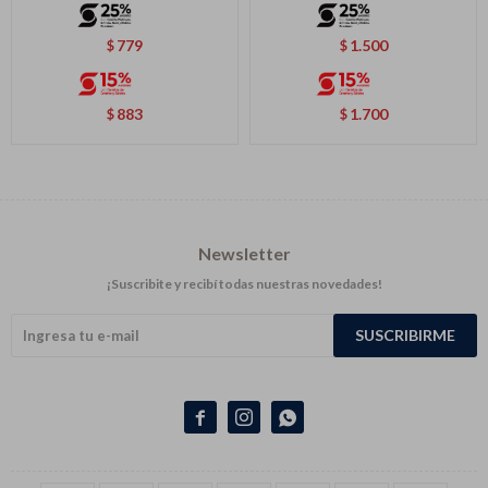
779
1.500
$
$
883
1.700
$
$
Newsletter
¡Suscribite y recibí todas nuestras novedades!
SUSCRIBIRME


