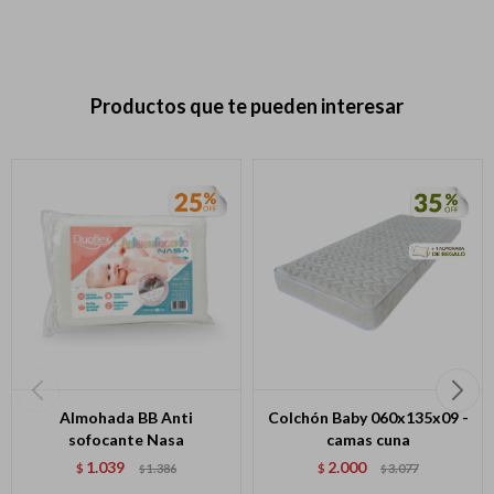
Productos que te pueden interesar
Almohada BB Anti
Colchón Baby 060x135x09 -
sofocante Nasa
camas cuna
1.039
2.000
$
1.386
$
3.077
$
$