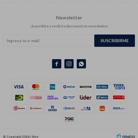
Newsletter
¡Suscribite y recibí todas nuestras novedades!
SUSCRIBIRME



© Copyright 2026 / Noe