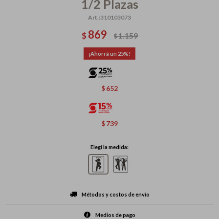
1/2 Plazas
310103073
869
$
1.159
$
25
652
$
739
$
Elegí la medida:
Métodos y costos de envío
Medios de pago