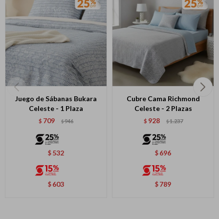
Juego de Sábanas Bukara
Cubre Cama Richmond
Celeste - 1 Plaza
Celeste - 2 Plazas
709
928
$
946
$
1.237
$
$
532
696
$
$
603
789
$
$