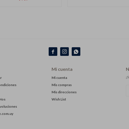



Mi cuenta
N
¡S
r
Mi cuenta
ondiciones
Mis compras
Mis direcciones
víos
Wish List
evoluciones
.com.uy