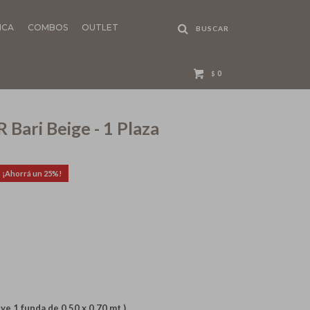
NCA
COMBOS
OUTLET
0
$
Bari Beige - 1 Plaza
25
ye 1 funda de 0.50 x 0.70 mt.)