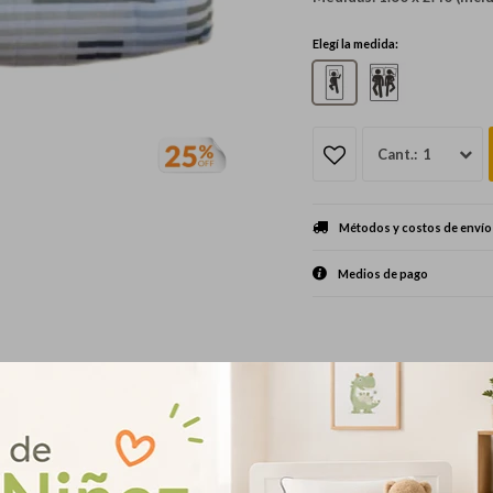
Elegí la medida:
1
Métodos y costos de envío
Medios de pago
Productos que te pueden interesar
¡Sumate a la forma más ágil de comprar!
Comprá en 3 cuotas sin recargo o hasta en 12
cuotas * ¡Solo con tu cédula!