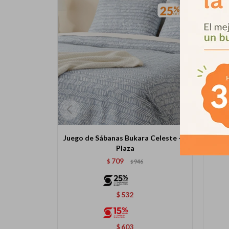
Juego de Sábanas Bukara Celeste - 1
Juego
Plaza
709
$
946
$
532
$
603
$