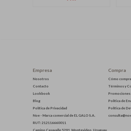
Empresa
Compra
Nosotros
Cómo compra
Contacto
Términos y C
Lookbook
Promociones
Blog
Política de En
Política de Privacidad
Política de D
Noe - Marca comercial de EL GALO S.A.
consulta@noe
RUT: 212116660011
Camino Casavalle 5291, Montevideo, Uruguay.