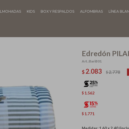
LMOHADAS
KIDS
BOX Y RESPALDOS
ALFOMBRAS
LÍNEA BLA
Edredón PILAR 
BariB01
2.083
$
2.778
$
1.562
$
1.771
$
Medidas: 1.60 x 2.40 (inclu