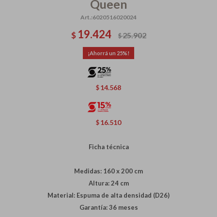
Queen
6020516020024
19.424
$
25.902
$
25
14.568
$
16.510
$
Ficha técnica
Medidas: 160 x 200 cm
Altura: 24 cm
Material: Espuma de alta densidad (D26)
Garantía: 36 meses