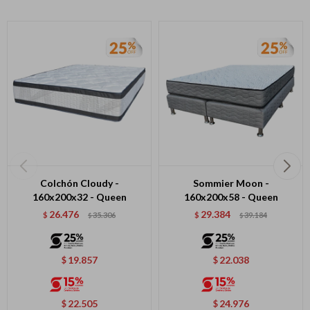
Colchón Cloudy -
Sommier Moon -
160x200x32 - Queen
160x200x58 - Queen
26.476
29.384
$
35.306
$
39.184
$
$
19.857
22.038
$
$
22.505
24.976
$
$