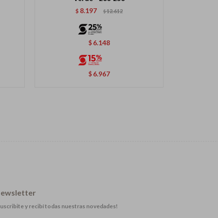
8.197
$
12.612
$
$
6.148
$
6.967
$
ewsletter
uscribite y recibí todas nuestras novedades!