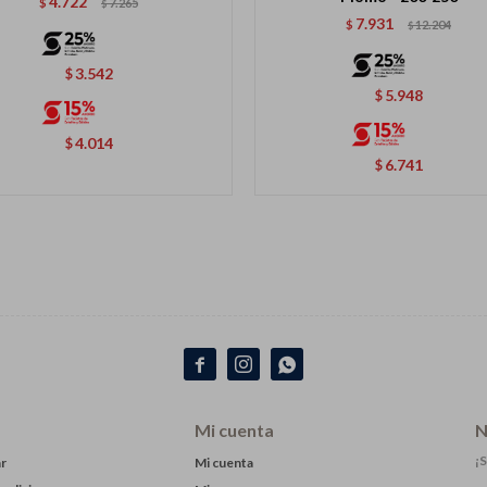
4.722
$
7.265
$
7.931
$
12.204
$
3.542
$
5.948
$
4.014
$
6.741
$



Mi cuenta
N
¡S
r
Mi cuenta