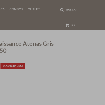
NCA
COMBOS
OUTLET
0
$
issance Atenas Gris
250
35