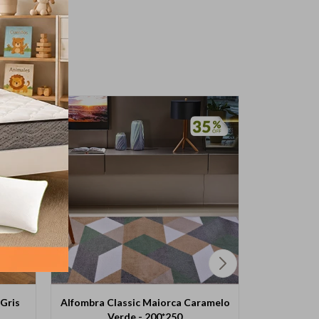
Gris
Alfombra Classic Maiorca Caramelo
Alfombra 
Verde - 200*250
Plom