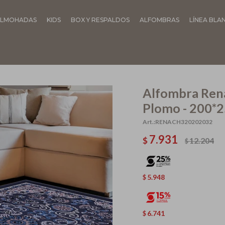
LMOHADAS
KIDS
BOX Y RESPALDOS
ALFOMBRAS
LÍNEA BLA
Alfombra Rena
Plomo - 200*
RENACH320202032
7.931
$
12.204
$
5.948
$
6.741
$