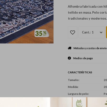
Alfombra fabricada con hi
teñido en masa. Pelo cort
tradicionales y modernos.
1
Métodos y costos de envío
Medios de pago
CARACTERÍSTICAS
Tamaño
20
Medida
20
Largura de pelo
Pe
Linea
Re