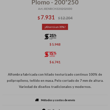
Plomo - 200*250
RENRCH320202030
7.931
$
12.204
$
35
5.948
$
6.741
$
Alfombra fabricada con hilado texturizado continuo 100% de
polipropileno, teñido en masa. Pelo cortado de 7 mm de altura.
Variedad de diseños tradicionales y modernos.
Métodos y costos de envío