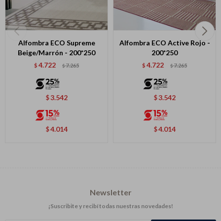
Alfombra ECO Supreme
Alfombra ECO Active Rojo -
Beige/Marrón - 200*250
200*250
4.722
4.722
$
7.265
$
7.265
$
$
3.542
3.542
$
$
4.014
4.014
$
$
Newsletter
¡Suscribite y recibí todas nuestras novedades!