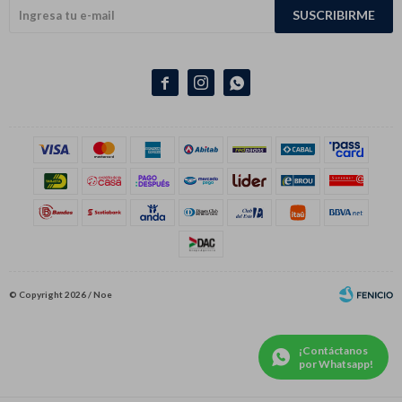
SUSCRIBIRME



© Copyright 2026 / Noe
¡Contáctanos
por Whatsapp!