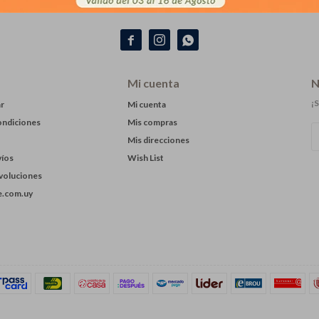



Mi cuenta
N
¡S
r
Mi cuenta
ondiciones
Mis compras
Mis direcciones
víos
Wish List
evoluciones
.com.uy