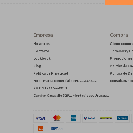
Empresa
Compra
Nosotros
Cómo compra
Contacto
Términos y C
Lookbook
Promociones
Blog
Política de En
Política de Privacidad
Política de D
Noe - Marca comercial de EL GALO S.A.
consulta@noe
RUT: 212116660011
Camino Casavalle 5291, Montevideo, Uruguay.