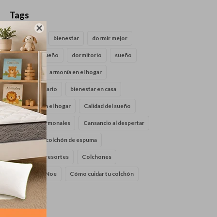
Tags

descanso
bienestar
dormir mejor
calidad de sueño
dormitorio
sueño
armonia
armonía en el hogar
Bienestar diario
bienestar en casa
bienestar en el hogar
Calidad del sueño
cambios hormonales
Cansancio al despertar
cloudy
colchón de espuma
colchón de resortes
Colchones
Colchones Noe
Cómo cuidar tu colchón