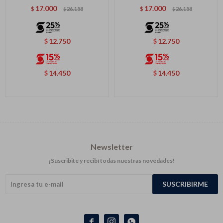
17.000
17.000
$
26.158
$
26.158
$
$
12.750
12.750
$
$
14.450
14.450
$
$
Newsletter
¡Suscribite y recibí todas nuestras novedades!
SUSCRIBIRME


