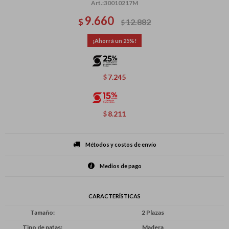
30010217M
9.660
$
12.882
$
25
7.245
$
8.211
$
Métodos y costos de envío
Medios de pago
CARACTERÍSTICAS
Tamaño
2 Plazas
Tipo de patas
Madera