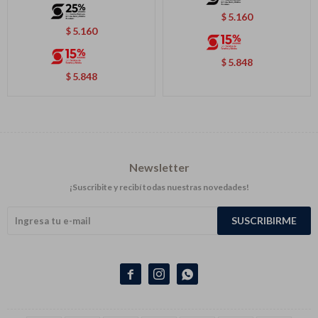
5.160
$
5.160
$
5.848
$
5.848
$
Newsletter
¡Suscribite y recibí todas nuestras novedades!
SUSCRIBIRME


