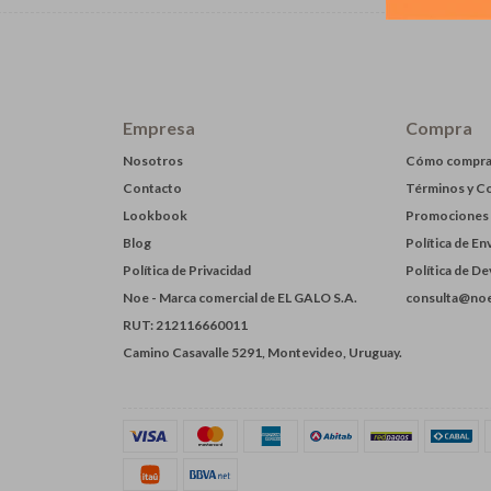
Empresa
Compra
Nosotros
Cómo compra
Contacto
Términos y C
Lookbook
Promociones
Blog
Política de En
Política de Privacidad
Política de D
Noe - Marca comercial de EL GALO S.A.
consulta@noe
RUT: 212116660011
Camino Casavalle 5291, Montevideo, Uruguay.