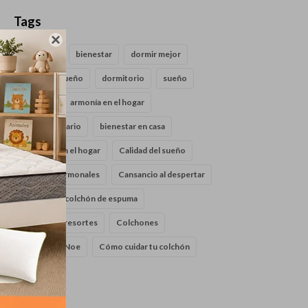
Tags

descanso
bienestar
dormir mejor
calidad de sueño
dormitorio
sueño
armonia
armonía en el hogar
Bienestar diario
bienestar en casa
bienestar en el hogar
Calidad del sueño
cambios hormonales
Cansancio al despertar
cloudy
colchón de espuma
colchón de resortes
Colchones
Colchones Noe
Cómo cuidar tu colchón