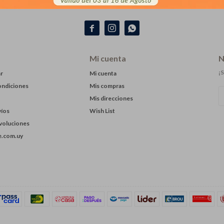



Mi cuenta
N
¡S
r
Mi cuenta
ondiciones
Mis compras
Mis direcciones
víos
Wish List
evoluciones
.com.uy