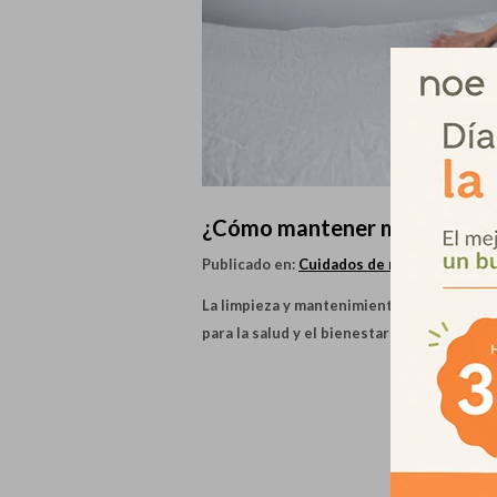
¿Cómo mantener mi colchón 
Publicado en:
Cuidados de mi colchón
La limpieza y mantenimiento adecuado del
para la salud y el bienestar de las persona