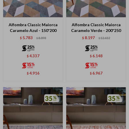
Alfombra Classic Maiorca
Alfombra Classic Maiorca
Caramelo Azul - 150*200
Caramelo Verde - 200*250
5.783
8.197
$
8.898
$
12.612
$
$
4.337
6.148
$
$
4.916
6.967
$
$