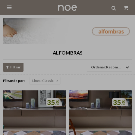

ALFOMBRAS
Recomendados
Filtrando por:
Linea:
Classic