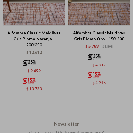
Alfombra Classic Maldiivas
Alfombra Classic Maldivas
Gris Plomo Naranja -
Gris Plomo Oro - 150*200
200*250
5.783
$
8.898
$
12.612
$
4.337
$
9.459
$
4.916
$
10.720
$
Newsletter
¡Suscribite y recibí todas nuestras novedades!