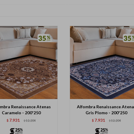
ombra Renaissance Atenas
Alfombra Renaissance Atena
Caramelo - 200*250
Gris Plomo - 200*250
7.931
7.931
$
12.204
$
12.204
$
$