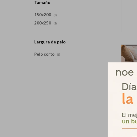
Tamaño
150x200
(3)
200x250
(6)
Largura de pelo
Pelo corto
(9)
Alf