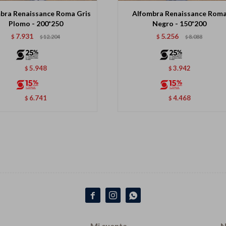
bra Renaissance Roma Gris
Alfombra Renaissance Rom
Plomo - 200*250
Negro - 150*200
7.931
5.256
$
12.204
$
8.088
$
$
5.948
3.942
$
$
6.741
4.468
$
$



Mi cuenta
N