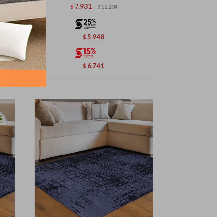
7.931
$
12.204
$
5.948
$
6.741
$