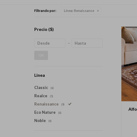
Filtrando por:
Linea:
Renaissance
Precio
($)
OK
Linea
Classic
(6)
Realce
(5)
Renaissance
(9)
Alf
Eco Nature
(6)
Noble
(4)