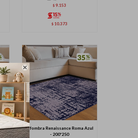
9.153
$
10.373
$

ris
Alfombra Renaissance Roma Azul
- 200*250